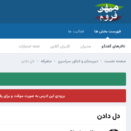
فهرست بخش ها
فعالیت ها
تالارهای گفتگو
مدیران
کاربران آنلاین
تخته امتیازات
صفحه نخست
دبیرستان و کنکور سراسری
متفرقه
دل دادن
بزودی این ادرس به صورت موقت و برای ر
دل دادن