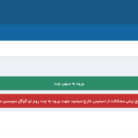
ورود به میهن چت
فع برخی مشکلات از دسترس خارج میشود جهت ورود به چت روم تو گوگل بنویسین م