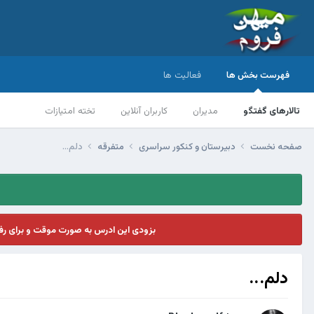
فهرست بخش ها
فعالیت ها
تالارهای گفتگو
مدیران
کاربران آنلاین
تخته امتیازات
صفحه نخست
دبیرستان و کنکور سراسری
متفرقه
دلم...
بزودی این ادرس به صورت موقت و برای ر
دلم...