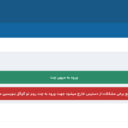
ورود به میهن چت
فع برخی مشکلات از دسترس خارج میشود جهت ورود به چت روم تو گوگل بنویسین م