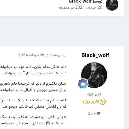
توسط
Black_wolf
26 خرداد، 2024
در
متفرقه
Black_wolf
ارسال شده در
26 خرداد، 2024
دلم جنگل...دلم باران...دلم مهتاب میخواه
دلم یک کلبه ی چوبی کنار آب میخواهد
چنان دلگیرم از دنیا که ترجیحا دلم شعری..
پر از تصویر موزون و خیالی ناب میخواهد
کاربر ویژه
قلم دستم به دامانت، بکِش یک دسته مرغ
که دل آرامشِ محضِ لبِ تالاب میخواهد
2.5k
جهانی خالی از وحشت، نه کفتار و نه سگ 
دلم یک جنگلِ سبزِ پُر از سنجاب میخواهد