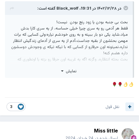
در ۱۴۰۲/۱۲/۲۸ در 19:31،
Black_wolf
گفته است:
بحث بی جنبه بودن یا زود رنج بودن نیست!
فقط هر آدمی رو یه سری چیزا خیلی حساسه، از یه سری کارا بدش
میاد،شاید یکی دو بار ببینه و به روی خودشم نیاره؛ولی کسایی که برات
مهمن بحثشون از بقیه جداست،آدم از یه سری از آدمای زندگیش انتظار
نداره،نمیتونه اون حرفارو از کسایی که با تیکه تیکه ی وجودش دوسشون
داره هضم کنه!
بحث بحثه انتظاره، وگرنه اگه یه غریبه اون حرفا رو بزنه یا اونطوری که
دوست نداری رفتار کنه که مهم نیست!
نمایش
آدم از کسایی که دوسشون داره ناراحت میشه
نقل قول
3
Miss little
ارسال شده در
24 خرداد، 2024