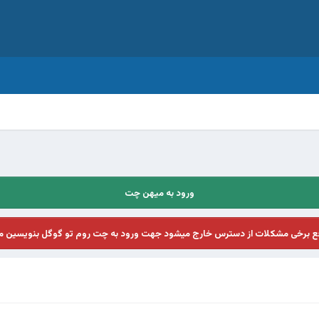
ورود به میهن چت
فع برخی مشکلات از دسترس خارج میشود جهت ورود به چت روم تو گوگل بنویسین م