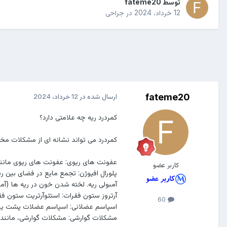
توسط
fateme20
12 خرداد، 2024
در
جراحی
fateme20
ارسال شده در
12 خرداد، 2024
کمردرد ریه چه علامتی دارد؟
کمردرد می تواند نشانه ای از مشکلات مخت
عفونت های ریوی: عفونت های ریوی مانند 
کاربر عضو
پلورال افیوژن: تجمع مایع در فضای بین ری
آمبولی ریه. لخته شدن خون در ریه ها (آم
آرتروز ستون فقرات: استئوآرتریت ستون ف
60
اسپاسم عضلانی: اسپاسم عضلات پشت یا ق
مشکلات گوارشی: مشکلات گوارشی، مانند ز