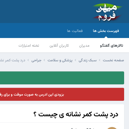
فهرست بخش ها
فعالیت ها
تالارهای گفتگو
مدیران
کاربران آنلاین
تخته امتیازات
صفحه نخست
سبک زندگی
پزشکی و سلامت
جراحی
درد پشت کمر نش
بزودی این ادرس به صورت موقت و برای ر
درد پشت کمر نشانه ی چیست ؟