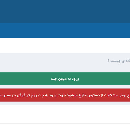
انه ی چیست ؟
ورود به میهن چت
فع برخی مشکلات از دسترس خارج میشود جهت ورود به چت روم تو گوگل بنویسین م