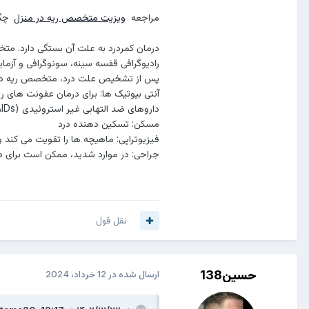
مراجعه
ویزیت متخصص ریه در منزل
چگو
درمان کمردرد به علت آن بستگی دارد. مت
رادیوگرافی قفسه سینه، سونوگرافی و آزم
پس از تشخیص علت درد، متخصص ریه درما
آنتی بیوتیک ها: برای درمان عفونت های ری
داروهای ضد التهابی غیر استروئیدی (NSAIDs): برای کاهش درد و التهاب
مسکن: تسکین دهنده درد
فیزیوتراپی: ماهیچه ها را تقویت می کند 
جراحی: در موارد شدید، ممکن است برای درم
نقل قول
حسین138
ارسال شده در
12 خرداد، 2024