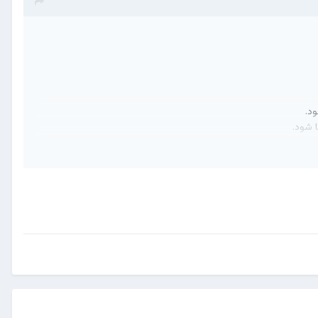
ود.
 شود.
کند.
را تشخیص دهد. در صورت لزوم، ممکن است آزمایش‌های مختلفی مانند