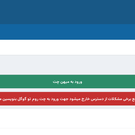
ورود به میهن چت
فع برخی مشکلات از دسترس خارج میشود جهت ورود به چت روم تو گوگل بنویسین م