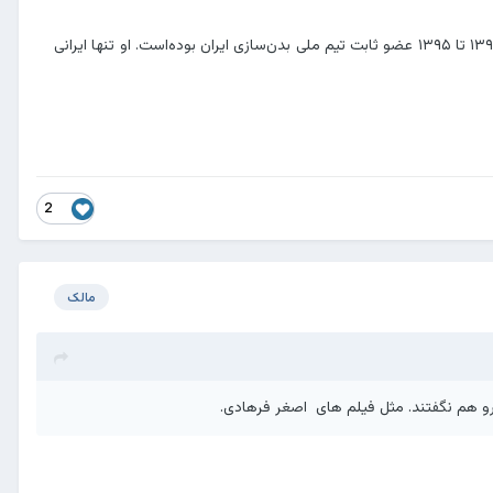
هادی چوپان (متولد ۴ مهر ۱۳۶۶) بدن‌ساز حرفه‌ای ایرانی است. او از سال ۱۳۷۹ ورزش پرورش اندام را شروع کرد. سال ۱۳۹۰ تا ۱۳۹۵ عضو ثابت تیم ملی بدن‌سازی ایران بوده‌است. او تنها ایرانی
2
مالک
 ش رو هم نگفتند. مثل فیلم های اصغر فرهادی.