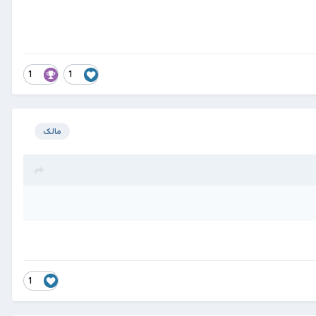
1
1
مالک
1