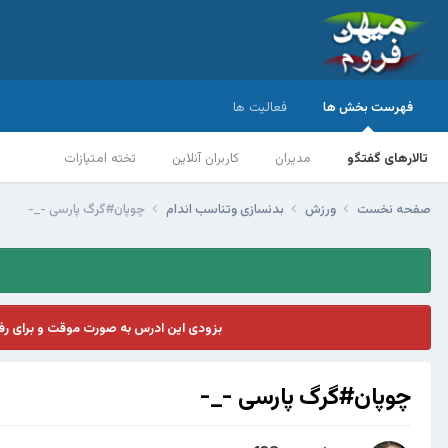
فهرست بخش ها
فعالیت ها
تالارهای گفتگو
مدیران
کاربران آنلاین
تخته امتیازات
صفحه نخست
ورزش
بدنسازی وتناسب اندام
چوپان#گرگ پارسی -_-
بزودی این ادرس به صورت موقت و برای ر
چوپان#گرگ پارسی -_-