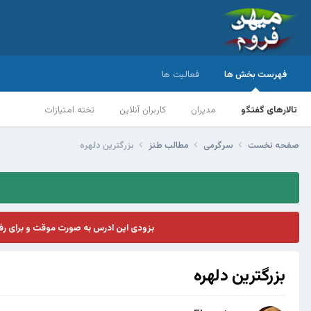
فهرست بخش ها
فعالیت ها
تالارهای گفتگو
مدیران
کاربران آنلاین
تخته امتیازات
صفحه نخست
سرگرمی
مطالب طنز
بزرگترین دلهره
بزودی این ادرس به صورت موقت و برای ر
بزرگترین دلهره