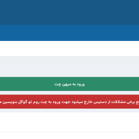
ورود به میهن چت
فع برخی مشکلات از دسترس خارج میشود جهت ورود به چت روم تو گوگل بنویسین م