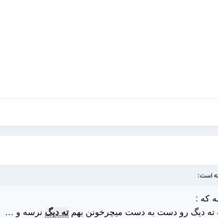
ه است:
 که :
ته دیگ رو دست به دست میچرخونن بهم
ته دیگ
نرسه و …