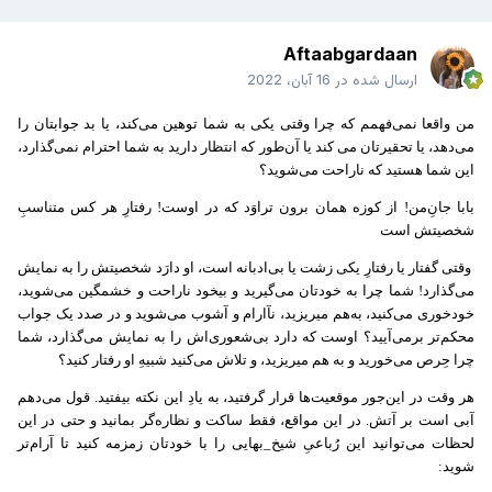
Aftaabgardaan
ارسال شده در
16 آبان، 2022
من واقعا نمی‌فهمم که چرا وقتی یکی به شما توهین می‌کند، یا بد جوابتان را
می‌دهد، یا تحقیرتان می کند یا آن‌طور که انتظار دارید به شما احترام نمی‌گذارد،
این شما هستید که ناراحت می‌شوید؟
بابا جانِ‌من! از کوزه همان برون تراوَد که در اوست! رفتارِ هر کس متناسبِ
شخصیتش است
وقتی گفتار یا رفتارِ یکی زشت یا بی‌ادبانه است، او دارَد شخصیتش را به نمایش
می‌گذارد! شما چرا به خودتان می‌گیرید و بیخود ناراحت و خشمگین می‌شوید،
خودخوری می‌کنید، به‌هم میریزید، نآارام و آشوب می‌شوید و در صدد یک جواب
محکم‌تر برمی‌آیید؟ اوست که دارد بی‌شعوری‌اش را به نمایش می‌گذارد، شما
چرا حِرص می‌خورید و به هم میریزید، و تلاش می‌کنید شبیهِ او رفتار کنید؟
هر وقت در این‌جور موقعیت‌ها‌ قرار گرفتید، به یادِ این نکته بیفتید. قول می‌دهم
آبی است بر آتش. در این مواقع، فقط ساکت و نظاره‌گر بمانید و حتی در این
لحظات می‌توانید این رُباعیِ شیخ_بهایی را با خودتان زمزمه کنید تا آرام‌تر
شوید: