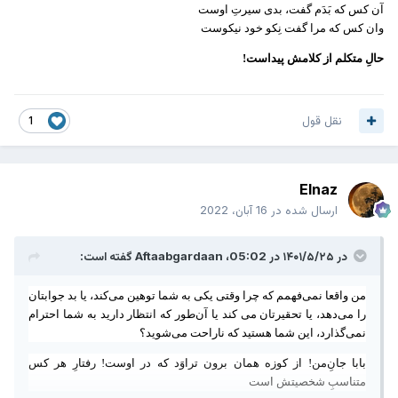
آن کس که بَدَم گفت، بدی سیرتِ اوست
وان کس که مرا گفت نِکو خود نیکوست
حالِ متکلم از کلامش پیداست!
نقل قول
1
Elnaz
ارسال شده در
16 آبان، 2022
در ۱۴۰۱/۵/۲۵ در 05:02،
Aftaabgardaan
گفته است:
من واقعا نمی‌فهمم که چرا وقتی یکی به شما توهین می‌کند، یا بد جوابتان
را می‌دهد، یا تحقیرتان می کند یا آن‌طور که انتظار دارید به شما احترام
نمی‌گذارد، این شما هستید که ناراحت می‌شوید؟
بابا جانِ‌من! از کوزه همان برون تراوَد که در اوست! رفتارِ هر کس
متناسبِ شخصیتش است