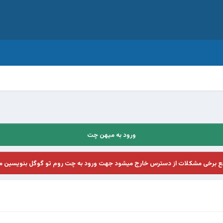
ورود به میهن چت
فع برخی مشکلات از دسترس خارج میشود جهت ورود به چت روم تو گوگل بنویسین م