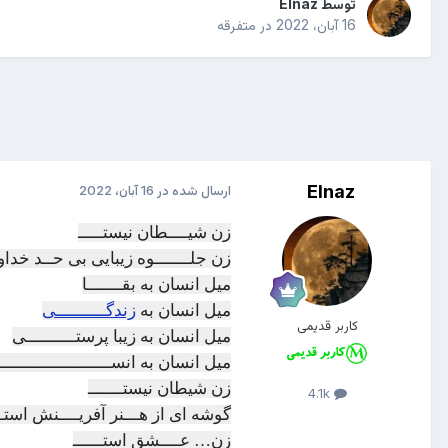
توسط
Elnaz
16 آبان، 2022
در
متفرقه
Elnaz
ارسال شده در
16 آبان، 2022
زن شیــــطان نیستـــــ
زن جلـــــــوه زیبایی بی حــد خداونـ
میل انسان به بقـــــــا
میل انسان به
زندگــــــــــی
کاربر قدیمی
میل انسان به زیبا پرستــــــــــی
میل انسان به انســــــــــــــــــــــ
زن شیطان نیستـــــــ
4.1k
گوشه ای از هـــنر آفریــــنش استـــ
زن… عــــشق استــــــ