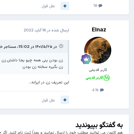
18
نقل قول
Elnaz
ارسال شده در
16 آبان، 2022
در ۱۴۰۱/۵/۲۵ در 15:02،
مستاجر خد
زن بودن ینی همه چیو یجا داشتن.زن ب
زن بگیره سخته زن بودن
کاربر قدیمی
این تعریف زن در ایرانه...
4.1k
نقل قول
به گفتگو بپیوندید
هم اکنون می توانید مطلب خود را ارسال نمایید و بعداً ثبت نام کنید. اگر 