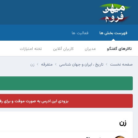
فهرست بخش ها
فعالیت ها
تالارهای گفتگو
مدیران
کاربران آنلاین
تخته امتیازات
صفحه نخست
تاریخ ، ایران و جهان شناسی
متفرقه
زن
بزودی این ادرس به صورت موقت و برای ر
زن