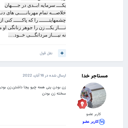
یکــــ سرمایه ابــدی در جــــهان
خلاصـــه تمام مهربانـــــی های دنـــ
چشمهایتـــــــ را که پاکــــــ کنی ا
نــــاز یکـــ زن را جوهر زنانگی او م
نه نیــــاز مردانگـــی خــود….
نقل قول
مستاجر خدا
ارسال شده در
16 آبان، 2022
زن بودن ینی همه چیو یجا داشتن.زن بودن
سخته زن بودن
کاربر عضو