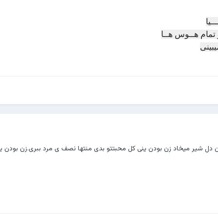
ـیا
ز تمام هــوس هــا
یبینی
 دل شیر میخاد زن بودن ینی کل محبتتو بدی منتها نصف ی مرد ببری.زن بودن ین