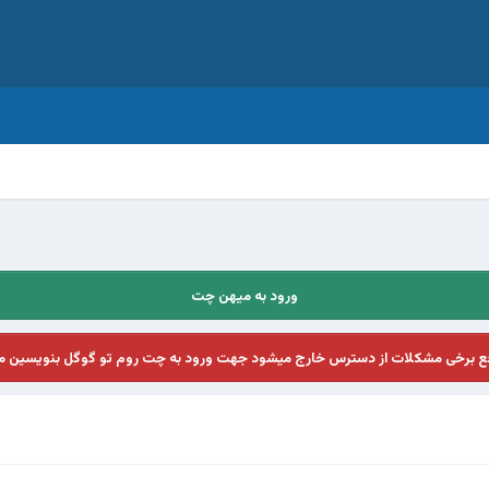
ورود به میهن چت
فع برخی مشکلات از دسترس خارج میشود جهت ورود به چت روم تو گوگل بنویسین م