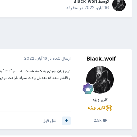
توسط
Black_wolf
16 آبان، 2022
در
متفرقه
Black_wolf
ارسال شده در
16 آبان، 2022
توی زبان کوردی یه کلمه هست به اسم "کاژه" ب
و قلقتو بلده که بعدش یادت نمیاد ناراحت بودی ی
کاربر ویژه
2.5k
نقل قول