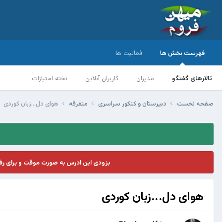
فهرست بخش ها
فعالیت ها
تالارهای گفتگو
مدیران
کاربران آنلاین
تخته امتیازات
صفحه نخست
دبیرستان و کنکور سراسری
متفرقه
هوای دل...زبان کوردی
بزودی این ادرس به صورت موقت و برای ر
هوای دل...زبان کوردی