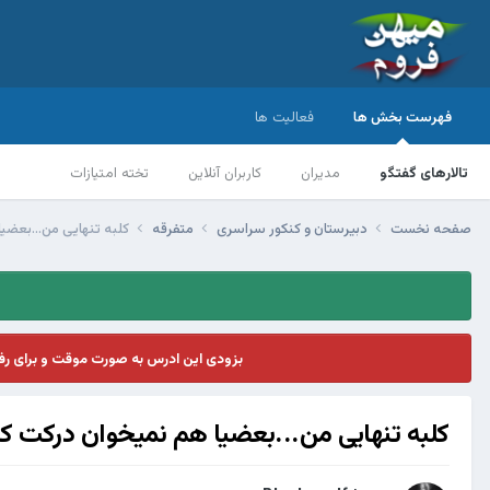
فهرست بخش ها
فعالیت ها
تالارهای گفتگو
مدیران
کاربران آنلاین
تخته امتیازات
صفحه نخست
دبیرستان و کنکور سراسری
متفرقه
کلبه تنهایی من...بعضی
بزودی این ادرس به صورت موقت و برای ر
کلبه تنهایی من...بعضیا هم نمیخوان درکت ک