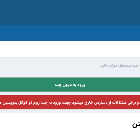
ا هم نمیخوان درکت کنن
ورود به میهن چت
فع برخی مشکلات از دسترس خارج میشود جهت ورود به چت روم تو گوگل بنویسین م
نن