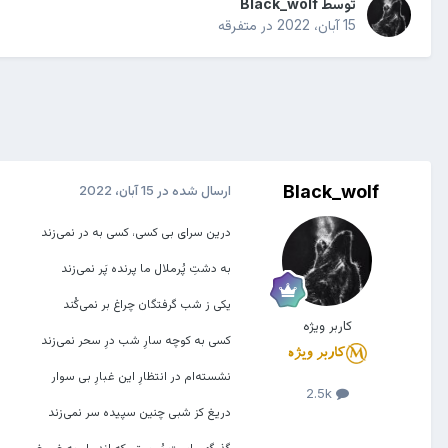
توسط
Black_wolf
15 آبان، 2022
در
متفرقه
Black_wolf
ارسال شده در
15 آبان، 2022
درین سرای بی کسی، کسی به در نمی‌زند
به دشتِ پُرملال ما پرنده پَر نمی‌زند
یکی ز شب گرفتگان چراغ بر نمی‌کُند
کاربر ویژه
کسی به کوچه سارِ شب درِ سحر نمی‌زند
نشسته‌ام در انتظارِ این غبارِ بی سوار
2.5k
دریغ کز شبی چنین سپیده سر نمی‌زند
گذرگهی است پُر ستم که اندر او به غیر غم