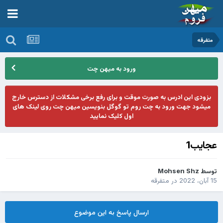
متفرقه
ورود به میهن چت
بزودی این ادرس به صورت موقت و برای رفع برخی مشکلات از دسترس خارج
میشود جهت ورود به چت روم تو گوگل بنویسین میهن چت روی لینک های
اول کلیک نمایید
عجایب1
توسط
Mohsen Shz
15 آبان، 2022
در
متفرقه
ارسال پاسخ به این موضوع