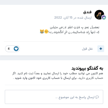
فندق
ارسال شده در
15 آبان، 2022
بَعضیآ؏ بَعډِ یِہ مُډَټ انقَډ عَۅَض میٓشَن
‌کِہ تَنهآ ړاهِ شِناسایٓیشۅن اثَړ اَنگُشټِشۅنِہ!
نقل قول
4
به گفتگو بپیوندید
هم اکنون می توانید مطلب خود را ارسال نمایید و بعداً ثبت نام کنید. اگر
حساب کاربری دارید،
برای ارسال با حساب کاربری خود اکنون وارد شوید
.
ارسال پاسخ به این موضوع ...