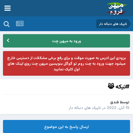
تاپیک های دنباله دار
ورود به میهن چت
بزودی این ادرس به صورت موقت و برای رفع برخی مشکلات از دسترس خارج
میشود جهت ورود به چت روم تو گوگل بنویسین میهن چت روی لینک های
اول کلیک نمایید
#تیکه 😹
توسط
فندق
15 آبان، 2022
در
تاپیک های دنباله دار
ارسال پاسخ به این موضوع