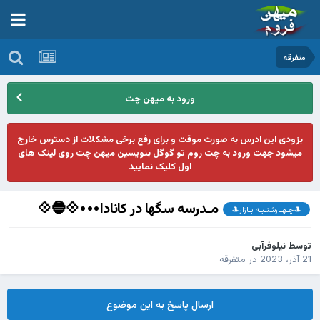
متفرقه
ورود به میهن چت
بزودی این ادرس به صورت موقت و برای رفع برخی مشکلات از دسترس خارج
میشود جهت ورود به چت روم تو گوگل بنویسین میهن چت روی لینک های
اول کلیک نمایید
مـدرسه سگها در کانادا•••💠🔵💠
🎩چـهـارشنـبـه بـازار🎩
توسط
نیلوفرآبی
21 آذر، 2023
در
متفرقه
ارسال پاسخ به این موضوع