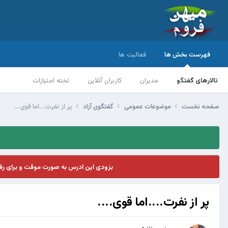
فهرست بخش ها
فعالیت ها
تالارهای گفتگو
مدیران
کاربران آنلاین
تخته امتیازات
صفحه نخست
موضوعات عمومی
گفتگوی آزاد
پر از نفرت....اما قوی....
بزودی این ادرس به صورت موقت و برای ر
پر از نفرت....اما قوی....