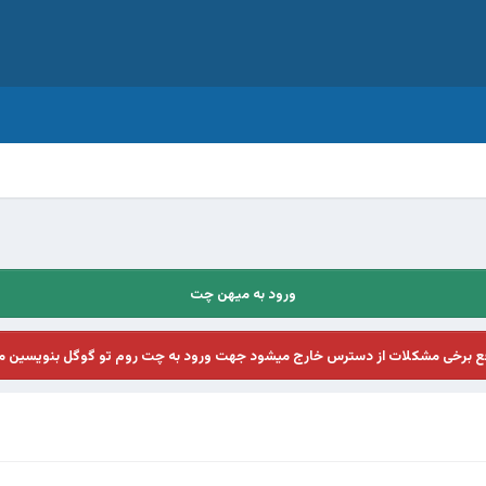
ورود به میهن چت
فع برخی مشکلات از دسترس خارج میشود جهت ورود به چت روم تو گوگل بنویسین م