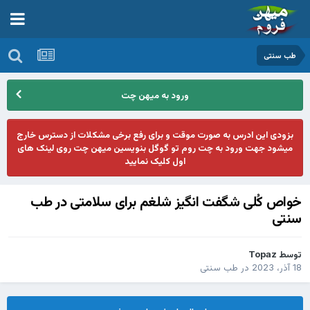
طب سنتی
ورود به میهن چت
بزودی این ادرس به صورت موقت و برای رفع برخی مشکلات از دسترس خارج
میشود جهت ورود به چت روم تو گوگل بنویسین میهن چت روی لینک های
اول کلیک نمایید
خواص کُلی شگفت انگیز شلغم برای سلامتی در طب
سنتی
توسط
Topaz
18 آذر، 2023
در
طب سنتی