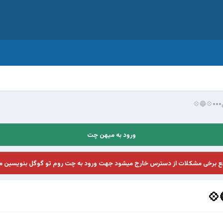
ن•••💠🔵💠
ورود به میهن چت
فع برخی مشکلات از دسترس خارج میشود جهت ورود به چت روم تو گوگل بنویسین م
💠