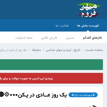
فهرست بخش ها
فعالیت ها
تالارهای گفتگو
مدیران
کاربران آنلاین
تخته امتیازات
صفحه نخست
تاریخ ، ایران و جهان شناسی
متفرقه
یک روز عــادی در پـک
بزودی این ادرس به صورت موقت و برای ر
یک روز عــادی در پـکن•••💠🔵
🎩چـهـارشنـبـه بـازار🎩