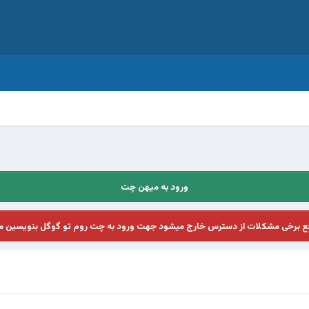
ورود به میهن چت
فع برخی مشکلات از دسترس خارج میشود جهت ورود به چت روم تو گوگل بنویسین م