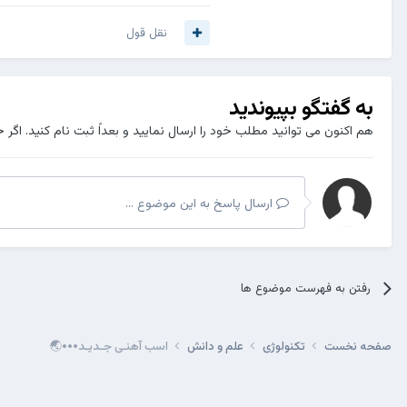
نقل قول
به گفتگو بپیوندید
هم اکنون می توانید مطلب خود را ارسال نمایید و بعداً ثبت نام کنید. اگر 
ارسال پاسخ به این موضوع ...
رفتن به فهرست موضوع ها
صفحه نخست
تکنولوژی
علم و دانش
اسب آهنـی جـدیـد•••🌏