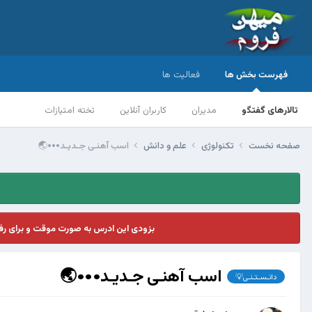
فهرست بخش ها
فعالیت ها
تالارهای گفتگو
مدیران
کاربران آنلاین
تخته امتیازات
صفحه نخست
تکنولوژی
علم و دانش
اسب آهنـی جـدیـد•••🌏
بزودی این ادرس به صورت موقت و برای ر
اسب آهنـی جـدیـد•••🌏
دانـسـتـنـی💡