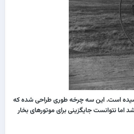
خترعی به نام چارلز اولدریو و در سال ۱۸۸۲به ثبت رسیده است. این سه چرخه طوری طراحی شده که
 اما نتوانست جایگزینی برای موتورهای بخار