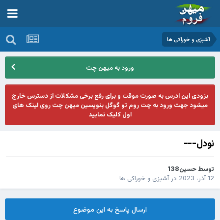
آشپزی و خوراکی ها
ورود به میهن چت
بزودی این ادرس به صورت موقت و برای رفع برخی مشکلات از دسترس خارج
میشود جهت ورود به چت روم تو گوگل بنویسین میهن چت روی لینک های
اول کلیک نمایید
نودل---
توسط
حسین138
12 آذر، 2023
در
آشپزی و خوراکی ها
ارسال پاسخ به این موضوع