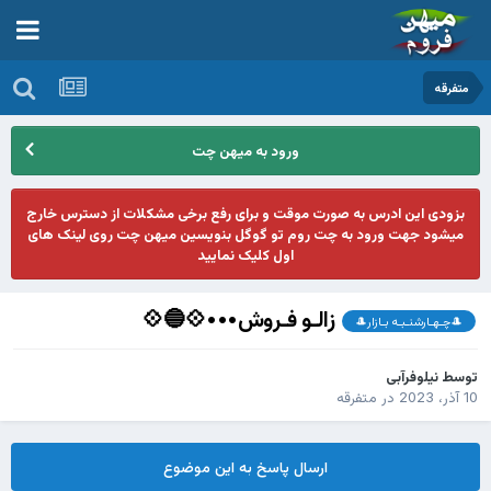
متفرقه
ورود به میهن چت
بزودی این ادرس به صورت موقت و برای رفع برخی مشکلات از دسترس خارج
میشود جهت ورود به چت روم تو گوگل بنویسین میهن چت روی لینک های
اول کلیک نمایید
زالـو فـروش•••💠🔵💠
🎩چـهـارشنـبـه بـازار🎩
توسط
نیلوفرآبی
10 آذر، 2023
در
متفرقه
ارسال پاسخ به این موضوع