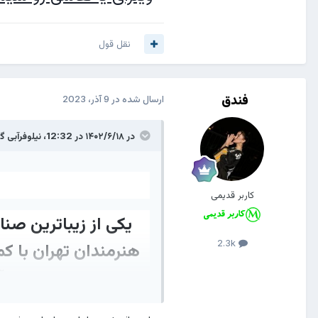
نقل قول
فندق
ارسال شده در
9 آذر، 2023
در ۱۴۰۲/۶/۱۸ در 12:32،
نیلوفرآبی
گف
کاربر قدیمی
یکی از زیباترین صن
2.3k
هنرمندان تهران با ک
آ