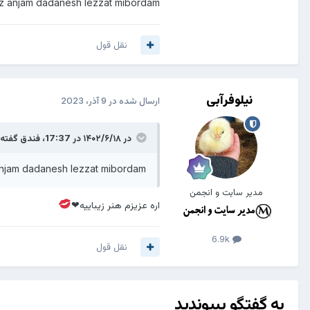
 anjam dadanesh lezzat mibordam .
نقل قول
نیلوفرآبی
ارسال شده در
9 آذر، 2023
در ۱۴۰۲/۶/۱۸ در 17:37،
فندق
گفته 
njam dadanesh lezzat mibordam .
مدیر سایت و انجمن
اره عزیزم هنر زیباییه❤
6.9k
نقل قول
به گفتگو بپیوندید