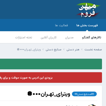
فهرست بخش ها
فعالیت ها
تالارهای گفتگو
مدیران
کاربران آنلاین
تخته امتیازات
صفحه نخست
هنر دستی
صنایع دستی
ویترای_تهـران•••🪩
بزودی این ادرس به صورت موقت و برای ر
ویترای_تهـران•••🪩
🧤صـنـایع دستی🧤