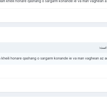
dam kheili honare qashang o sargarm konande ie va man vaghean az
است:
 kheili honare qashang o sargarm konande ie va man vaghean az a