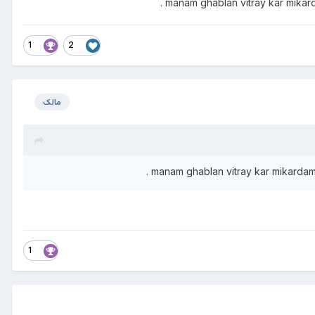
manam ghablan vitray kar mikar
1
2
مالک
manam ghablan vitray kar mikardam
1