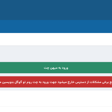
ورود به میهن چت
فع برخی مشکلات از دسترس خارج میشود جهت ورود به چت روم تو گوگل بنویسین م