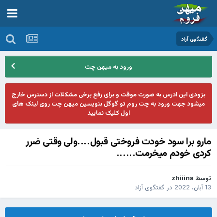
گفتگوی آزاد
ورود به میهن چت
بزودی این ادرس به صورت موقت و برای رفع برخی مشکلات از دسترس خارج
میشود جهت ورود به چت روم تو گوگل بنویسین میهن چت روی لینک های
اول کلیک نمایید
مارو برا سود خودت فروختی قبول....ولی وقتی ضرر
کردی خودم میخرمت......
توسط
zhiiina
13 آبان، 2022
در
گفتگوی آزاد