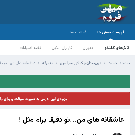
فهرست بخش ها
فعالیت ها
تالارهای گفتگو
مدیران
کاربران آنلاین
تخته امتیازات
صفحه نخست
دبیرستان و کنکور سراسری
متفرقه
عاشقانه های من...تو دقی
بزودی این ادرس به صورت موقت و برای ر
عاشقانه های من...تو دقیقا برام مثل !