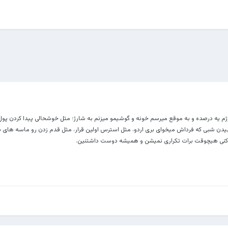
 یه درصده و به موقع میرسم خونه و گوشیمو میزنم به شارژ؛ مثل خوشحالی پیدا کردن پول ت
یدن شبی که فرداش میخوای بری اردو، مثل استرس اولین قرار، مثل قدم زدن رو ماسه های س
 کنی هیچوقت برات تکراری نمیشن و همیشه دوست داشتنین.