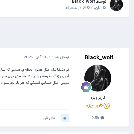
توسط
Black_wolf
13 آبان، 2022
در
متفرقه
Black_wolf
ارسال شده در
13 آبان، 2022
تو دقیقا برام مثل همون لحظه ی هستی که شارژم
آخرین زنگ مدرسه روز چارشنبه، مثل ذوق نخواب
میینی، مثل حسایی قشنگی که هر بار تجربشون
کاربر ویژه
2.5k
نقل قول