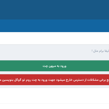
قا برام مثل !
ورود به میهن چت
فع برخی مشکلات از دسترس خارج میشود جهت ورود به چت روم تو گوگل بنویسین م