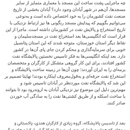
چه ماجرایی پشت ساخت این مسجد با معماری متمایز از سایر
مسجدها، آن‌هم در شهر آبادان وجود دارد؟ آبادان بخشی از تاریخ
صنعت نفت کشورمان را به خود اختصاص داده است و به‌نوعی
می‌توانیم بگوییم که پیدایش مسجد رنگونی ها نیز ارتباط نزدیکی با
تاریخ استخراج و پالایش نفت در کشورمان داشته است. ماجرا از این
قرار است که انگلیسی‌ها بعد استخراج نفت در مسجدسلیمان و
نقاط دیگر استان خوزستان، متوجه شدند که این استان پتانسیل
خوبی برای سرمایه‌گذاری و محکم کردن جای پای آن‌ها در کشور
دارد. بعد اینکه انگلیسی‌ها به فکر تاسیس نخستین پالایشگاه نفت
کشور افتادند، برای این کار گروهی متشکل از کارگران و متخصصان
برمه‌ای را به ایران آوردند؛ چون آن‌ها در زمینه ساخت پالایشگاه و
استخراج نفت حرفه‌ای و به‌قول‌معروف اینکاره بودند! نهایتا تصمیم بر
این شد که پالایشگاه نفت موردنظر در آبادان تاسیس شود و
مهم‌ترین دلیل این موضوع نیز نزدیکی آبادان به اروندرود بود تا بتوانند
با ساخت اسکله و از طریق کشتی‌ها نفت را به سادگی آب خوردن
صادر کنند.
بعد از تاسیس پالایشگاه، گروه زیادی از کارگران هندی، پاکستانی و
برمه‌ای که همان میانمار امروزی است و البته کارگرانی از کشورهای دیگر،