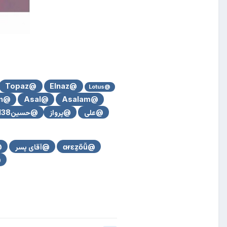
@Topaz
@Elnaz
@Lotus
@ashkan
@Asal
@Asalam
@علی
@پرواز
@حسین138
@ɑɍɛẕőǚ
@آقای پسر
nn
el