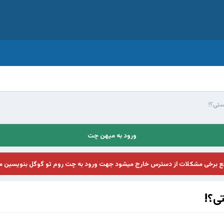
ستی؟!
ورود به میهن چت
فع برخی مشکلات از دسترس خارج میشود جهت ورود به چت روم تو گوگل بنویسین م
ی؟!