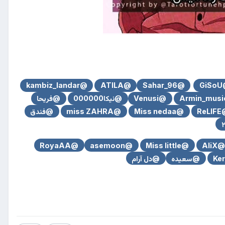
@kambiz_landar
@ATILA
@Sahar_96
@G
@Venusi
@نیکا000000
@فریحا
@Re
@Miss nedaa
@miss ZAHRA
@فندق
@RoyaAA
@asemoon
@Miss little
@Ali
@سعیده
@دل آرام