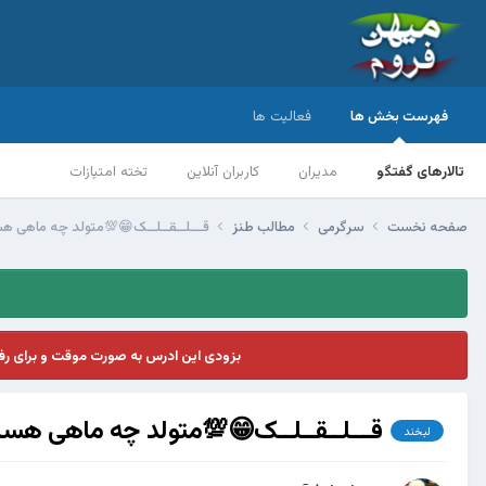
فهرست بخش ها
فعالیت ها
تالارهای گفتگو
مدیران
کاربران آنلاین
تخته امتیازات
صفحه نخست
سرگرمی
مطالب طنز
قـــلــقــلــک😁💯متولد چه ماهی ه
بزودی این ادرس به صورت موقت و برای ر
قـــلــقــلــک😁💯متولد چه ماهی هست
لبخند