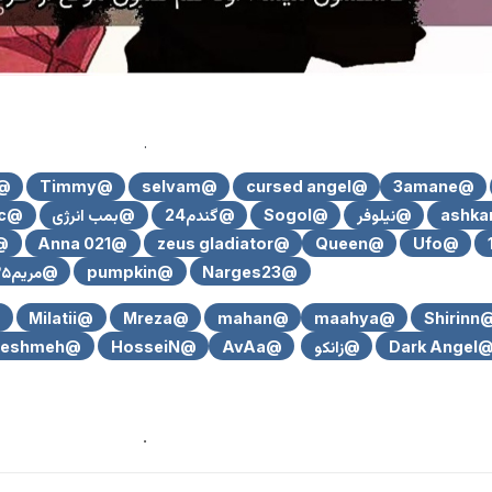
.
iSoU
@Timmy
@selvam
@cursed angel
@3amane
@نیلوفر
@Sogol
@گندم24
@بمب انرژی
@Armin_music
LIFE
@Anna 021
@zeus gladiator
@Queen
@Ufo
@Narges23
@pumpkin
@مریم۲۵
X
@Milatii
@Mreza
@mahan
@maahya
@Shiri
@Dark Ang
@زانکو
@AvAa
@HosseiN
@Kereshmeh
.