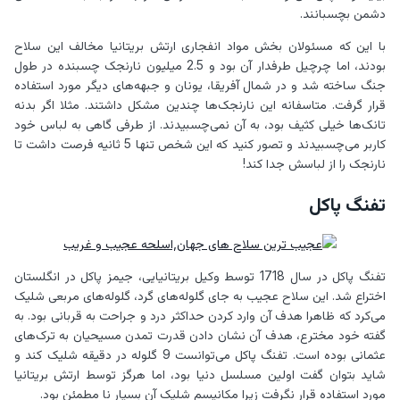
دشمن بچسبانند.
با این که مسئولان بخش مواد انفجاری ارتش بریتانیا مخالف این سلاح
بودند، اما چرچیل طرفدار آن بود و 2.5 میلیون نارنجک چسبنده در طول
جنگ ساخته شد و در شمال آفریقا، یونان و جبهه‌های دیگر مورد استفاده
قرار گرفت. متاسفانه این نارنجک‌ها چندین مشکل داشتند. مثلا اگر بدنه
تانک‌ها خیلی کثیف بود، به آن نمی‌چسبیدند. از طرفی گاهی به لباس خود
کاربر می‌چسبیدند و تصور کنید که این شخص تنها 5 ثانیه فرصت داشت تا
نارنجک را از لباسش جدا کند!
تفنگ پاکل
تفنگ پاکل در سال 1718 توسط وکیل بریتانیایی، جیمز پاکل در انگلستان
اختراع شد. این سلاح عجیب به جای گلوله‌های گرد، گلوله‌های مربعی شلیک
می‌کرد که ظاهرا هدف آن وارد کردن حداکثر درد و جراحت به قربانی بود. به
گفته خود مخترع، هدف آن نشان دادن قدرت تمدن مسیحیان به ترک‌های
عثمانی بوده است. تفنگ پاکل می‌توانست 9 گلوله در دقیقه شلیک کند و
شاید بتوان گفت اولین مسلسل دنیا بود، اما هرگز توسط ارتش بریتانیا
مورد استفاده قرار نگرفت زیرا مکانیسم شلیک آن بسیار نا مطمئن بود.