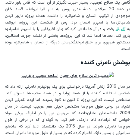
گاهی یک
سلاح عجیب
، بسیار حیرت‌انگیزتر از آن است که قابل باور باشد.
در دهه 20 میلادی، دانشمندی روس به نام الیا ایوانف، قصد خلق
موجودی از ترکیب انسان و شامپانزه را داشت. هدف پروژه بارور کردن
شامپانزه‌ها با اسپرم انسان بود. پس از شکست این پروژه، ایوانف
به
آفریقا
رفت و در آن‌جا تلاش کرد که زنان آفریقایی را با اسپرم شامپانزه
بارور کند. بعد‌ها ادعا شد که این پروژه‌ها بخشی از نقشه جوزف استالین،
دیکتاتور شوروی برای خلق ابرجنگجویانی دورگه از انسان و شامپانزه بوده
است.
پوشش نامرئی کننده
در سال 2016 ارتش آمریکا درخواستی برای یک یونیفرم نامرئی ارائه داد که
شخص استفاده کننده را از همه زوایا و در همه محیط‌ها نامرئی کند.
مشخص نیست که این پروژه تا کنون به کجا رسیده، اما ایده نامرئی کردن
اشیاء در برخی طول موج‌ها مشخص خیلی هم عجیب نیست. در سال
2006 دانشمندان نشان‌دادند که می‌توان نور را در اطراف برخی مواد
خواص که فراماده نام داردند، خم کرد، به گونه‌ای که در برخی از طول
موج‌ها نامرئی شوند. در سال 2015 یک دانشمند ادعا کرد که ماده‌ای
سرامیکی و بسیار نازک اختراع کرده که در بسیار از طول موج‌ها نامرئی است.