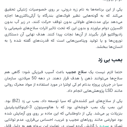
یکی از این برنامه‌ها به نام زره درونی، بر روی خصوصیات ژنتیکی تحقیق
می‌کند که به گونه‌هایی نظیر فوک‌های بندرگاه یا آرکی‌باکتری‌ها اجازه
می‌دهد برای مدت‌های طولانی بدون توقف حرکت کنند، در زیر آب بدون
اکسیژن دوام بیاورند و بدون این که تحت تاثیر اثرات سلاح‌های شیمیایی یا
رادیواکتیو قرار بگیرند از آن‌ها نجات پیدا کنند. هدف نهایی آن دستکاری
نورون‌ها و یا تولید ویتامین‌هایی است که قدرت‌های گفته شده را به
انسان‌ها ببخشد.
بمب بی زد
حتما لازم نیست یک
سلاح عجیب
باعث آسیب فیزیکی شود؛ گاهی هم
سلاح‌ها می‌توانند ذهن را هدف قرار دهند. در دهه 50 میلادی، سازمان
سیا در جریان پروژه بدنام ام کی اولترا در مورد استفاده از مواد محرک روانی
مانند LSD پژوهش‌هایی انجام داد.
یکی از سلاح‌های غیر کشنده‌ای که سیا توسعه داد، بمب بی زد (BZ) بود.
این بمب یک بمب خوشه‌ای بود که با هالوسینوژن 3-کینوکلیدیلینیل
بنزیلات پر می‌شد. یکی از داوطلبانی که این ماده بر روی وی آزمایش شده
بود عوارضی مانند رویاهای عجیب و غریب، احساس بی‌قراری، عدم توانایی
تمرکز و
سردرد
را گزارش کرده است. در نهایت این پروژه هم به دلیل قابل