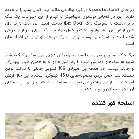
در حالی که سگ‌ها معمولا در نبرد وظایفی مانند پیدا کردن بمب را بر عهده
دارند، این بار کمپانی بوستون داینامیکز با الهام از این حیوانات یک سگ
باربر رباتیک به نام بیگ داگ (Bid Dog) ساخته است. این ربات بزرگ برای
عبور از عوارض نا‌هموار و سخت و حمل بارهای سنگین برای سربازان طراحی
شده است و هم‌اکنون توسط ارتش آمریکا در حال آزمایش در افغانستان
است.
بیگ داگ بسیار پر سر و صدا است و راه رفتن عجیب این سگ رباتیک بیشتر
شبیه به سگ‌های نمایش است تا راه رفتن عادی و به همین خیلی پنهان‌کار
و چابک نیست. اما هدف این هیولای 109 کیلویی چابکی یا ساکت بودن
نیست، بلکه حمل کردن محموله‌هایی تا 45 کیلوگرم است. با این حال ارتش
آمریکا خیلی از این ربات راضی نبوده و معتقد است که اندازه و سر و صدای
آن محل سربازان را لو می‌دهد.
اسلحه کور کننده