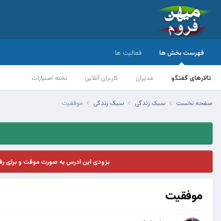
فهرست بخش ها
فعالیت ها
تالارهای گفتگو
مدیران
کاربران آنلاین
تخته امتیازات
صفحه نخست
سبک زندگی
سبک زندگی
موفقیت
بزودی این ادرس به صورت موقت و برای ر
موفقیت