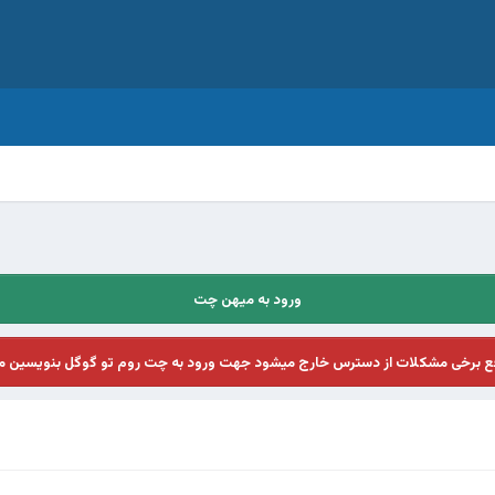
ورود به میهن چت
فع برخی مشکلات از دسترس خارج میشود جهت ورود به چت روم تو گوگل بنویسین م