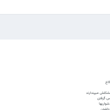
کاخ
مشکلش ميپندارند
س گرفتن
شواريها
داشتن