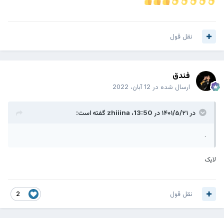
نقل قول
فندق
ارسال شده در
12 آبان، 2022
در ۱۴۰۱/۵/۲۱ در 13:50،
zhiiina
گفته است:
.
لایک
نقل قول
2