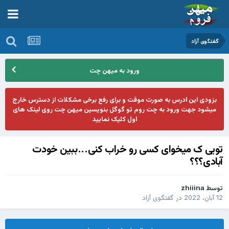
گفتگوی آزاد
ورود به میهن چت
بزودی این ادرس به صورت موقت و برای رفع برخی مشکلات از دسترس خارج
میشود جهت ورود به چت روم تو گوگل بنویسین میهن چت روی لینک های
اول کلیک نمایید
تویی ک میخوای کسی رو خراب کنی...ببین خودت
آبادی؟؟؟
توسط
zhiiina
12 آبان، 2022
در
گفتگوی آزاد