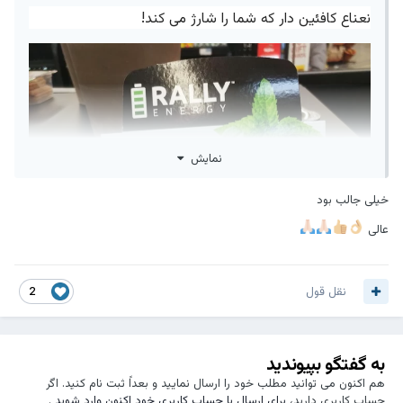
نعناع کافئین دار که شما را شارژ می کند!
در حالی که طراحان تابلوهای سرویس بهداشتی در این کافه
نمایش
به سادگی تصمیم گرفتند فنجان را زیر و رو کنند.
خیلی جالب بود
عالی
نقل قول
2
به گفتگو بپیوندید
هم اکنون می توانید مطلب خود را ارسال نمایید و بعداً ثبت نام کنید. اگر
حساب کاربری دارید،
برای ارسال با حساب کاربری خود اکنون وارد شوید
.