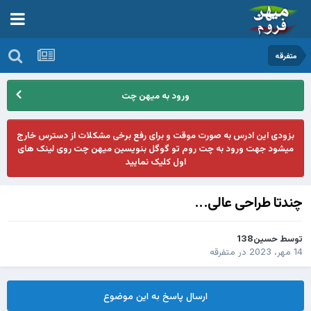
متفرقه
ورود به میهن چت
بزودی این ادرس به صورت موقت و برای رفع برخی مشکلات از دسترس خارج
میشود جهت ورود به چت روم تو گوگل بنویسین میهن چت روی لینک های
اول کلیک نمایید
چندتا طراحی عالی...
توسط
حسین138
14 مهر، 2023
در
متفرقه
ارسال پاسخ به این موضوع