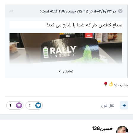
در ۱۴۰۲/۴/۲۳ در 12:12،
حسین138
گفته است:
نعناع کافئین دار که شما را شارژ می کند!
نمایش
جالب بود
نقل قول
1
1
حسین138