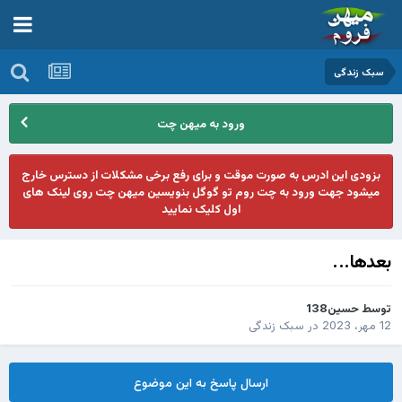
سبک زندگی
ورود به میهن چت
بزودی این ادرس به صورت موقت و برای رفع برخی مشکلات از دسترس خارج
میشود جهت ورود به چت روم تو گوگل بنویسین میهن چت روی لینک های
اول کلیک نمایید
بعدها...
توسط
حسین138
12 مهر، 2023
در
سبک زندگی
ارسال پاسخ به این موضوع