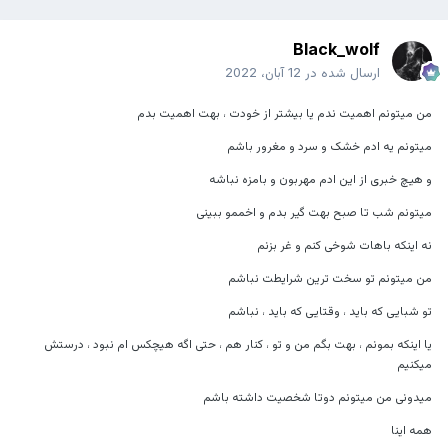
Black_wolf
ارسال شده در
12 آبان، 2022
من میتونم اهمیت ندم یا بیشتر از خودت ، بهت اهمیت بدم
میتونم یه ادم خشک و سرد و مغرور باشم
و هیچ خبری از این ادم مهربون و بامزه نباشه
میتونم شب تا صبح بهت گیر بدم و اخممو ببینی
نه اینکه باهات شوخی کنم و غر بزنم
من میتونم تو سخت ترین شرایطت نباشم
تو شبایی که باید ، وقتایی که باید ، نباشم
یا اینکه بمونم ، بهت بگم من و تو ، کنار هم ، حتی اگه هیچکس ام نبود ، درستش
میکنیم
میدونی من میتونم دوتا شخصیت داشته باشم
همه اینا