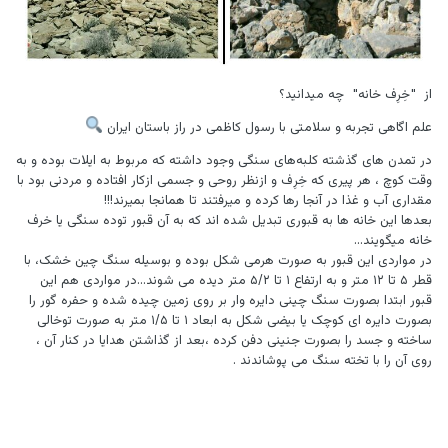
از "خِرِف خانه" چه میدانید؟
علم اگاهی تجربه و سلامتی با رسول کاظمی در راز باستان ایران
در تمدن های گذشته ﮐﻠﺒﻪﻫﺎﯼ ﺳﻨﮕﯽ ﻭﺟﻮﺩ ﺩﺍشته ﮐﻪ مربوط به ﺍﯾﻼﺕ بوده و به
وقت کوچ ، ﻫﺮ ﭘﯿﺮﯼ ﮐﻪ خِرِﻑ ﻭ ﺍﺯﻧﻈﺮ ﺭﻭﺣﯽ ﻭ ﺟﺴﻤﯽ ﺍﺯﮐﺎﺭ ﺍﻓﺘﺎﺩﻩ ﻭ ﻣﺮﺩﻧﯽ بود ﺑﺎ
ﻣﻘﺪﺍﺭﯼ ﺁﺏ ﻭ ﻏﺬﺍ ﺩﺭ ﺁﻧﺠﺎ رها کرده و میرفتند تا همانجا بمیرند!!!
بعدها این خانه ها به قبوری تبدیل شده اند که به آن قبور توده سنگی یا خرف
خانه میگویند...
در مواردی این قبور به صورت هرمی شکل بوده و بوسیله سنگ چین خشک، با
قطر ۵ تا ۱۲ متر و به ارتفاع ۱ تا ۵/۲ متر دیده می شوند...در مواردی هم این
قبور ابتدا بصورت سنگ چینی دایره وار بر روی زمین چیده شده و حفره گور را
بصورت دایره ای کوچک یا بیضی شکل به ابعاد ۱ تا ۱/۵ متر به صورت توخالی
ساخته و جسد را بصورت جنینی دفن کرده ،بعد از گذاشتن هدایا در کنار آن ،
روی آن را با تخته سنگ می پوشاندند .