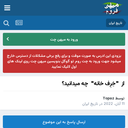
تاریخ ایران
ورود به میهن چت
بزودی این ادرس به صورت موقت و برای رفع برخی مشکلات از دسترس خارج
میشود جهت ورود به چت روم تو گوگل بنویسین میهن چت روی لینک های
اول کلیک نمایید
از "خِرِف خانه" چه میدانید؟
توسط
Topaz
11 آبان، 2022
در
تاریخ ایران
ارسال پاسخ به این موضوع