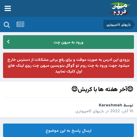
بازیهای کامپیوتری
ورود به میهن چت
بزودی این ادرس به صورت موقت و برای رفع برخی مشکلات از دسترس خارج
میشود جهت ورود به چت روم تو گوگل بنویسین میهن چت روی لینک های
اول کلیک نمایید
😌آخر هفته ها با کریش😌
توسط
Kereshmeh
10 آبان، 2022
در
بازیهای کامپیوتری
ارسال پاسخ به این موضوع