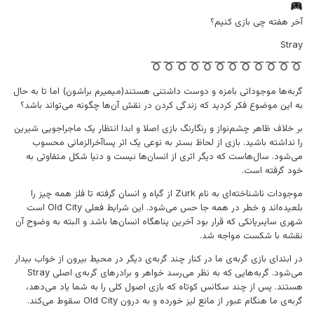
آخر هفته چی بازی کنیم؟
Stray
گربه‌ها موجوداتی بامزه و دوست داشتنی هستند(میمیرم براشون) اما تا به حال
به این موضوع فکر کردید که زندگی کردن در نقش آن‌ها چگونه می‌تواند باشد؟
بر خلاف ظاهر چشم‌نواز و رنگارنگ بازی اصلا و ابدا انتظار یک ماجراجویی شیرین
را نداشته باشید. بازی از لحاظ بستر به نوعی یک اثر پساآخرالزمانی محسوب
می‌شود. سال‌هاست که دیگر اثری از انسان‌ها نیست و دنیا شکل متفاوتی به
خود گرفته است.
موجودات ناشناخته‌ای به نام Zurk از گیاه و انسان گرفته تا فلز همه چیز را
بلعیده‌اند و خطر در همه جا حس می‌شود. این شرایط فعلی Old City است
شهری سایبرپانکی که قرار بود آخرین پناهگاه انسان‌ها باشد و البته به وضوح آن
نقشه با شکست مواجه شد.
در ابتدای بازی گربه‌ی ما در کنار چند گربه‌ی دیگر در محیط بیرون از خواب بیدار
می‌شود. گربه‌هایی که به نظر می‌رسد خواهر و برادر‌های گربه‌ی اصلی Stray
هستند. پس از چند سکانس کوتاه که بازی اصول کلی را به شما یاد می‌دهد،
گربه‌ی ما هنگام عبور از مانع لیز خورده و به درون Old City سقوط می‌کند.