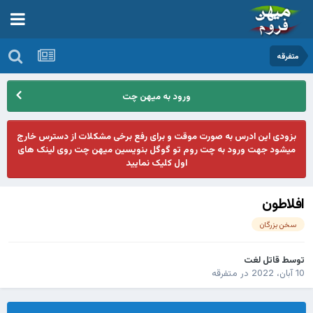
متفرقه
ورود به میهن چت
بزودی این ادرس به صورت موقت و برای رفع برخی مشکلات از دسترس خارج
میشود جهت ورود به چت روم تو گوگل بنویسین میهن چت روی لینک های
اول کلیک نمایید
افلاطون
سخن بزرگان
توسط
قاتل لغت
10 آبان، 2022
در
متفرقه