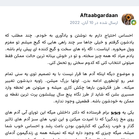
Aftaabgardaan
ارسال شده در
10 آبان، 2022
احساس احتیاج دارم به نوشتن و یادآوری به خودم.. چند مطلب که
یادشون گرفتم و خیلی جاها سر چند راهی هایی که گیج میشم تو مغزم
وول میخوره.. ایناست..؛ اگه راه های سخت و گیج کننده ای پیش پام باشه..
یادم میاد که همه چیز سخته، و تو در خوش بینانه ترین حالت ممکن فقط
میتونی انتخاب کنی که کدوم سختی رو تحمل کنی..
و موضوع دیگه اینکه آدم ها قرار نیست با یه تصمیم توی یه سنی تمام
عمر رو اونطوری ادامه بدن.. اونها بزرگ میشن.. زاویه دیدشون تغییر
میکنه.. طرز فکرشون بارها چکش کاری میشه‌ و میتونن هر لحظه وارد
مسیری بشن که شاید از طرز نگاه پنج سال پیششون پرت ترین نقطه ی
ممکن به خودشون باشه.. قطعیتی وجود نداره..
یکی یه
ویویو
برام فرستاده که دکتر داخلش میگه این توپای آبی آدم های
روی مخ زندگین! که نا امیدت میکنن و این توپ های سبز آدم های تاثیر
گذار و خوب زندگین که کنارشون بودن باعث‌ رشد و احساس خوب شما
میشه، میگه چیزی که وجود داره اینه که نمیشه همه ی زندگیمون آدمای