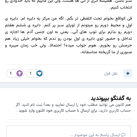
سبز باشن.. همیشه اثری از آبی ها هست، ولی این ماییم که باید حدودی رو
انتخاب کنیم..
فی الواقع بخوام تحت اللفظی تر بگم.. اگه من مرکز یه دایره ام.. دایره ی‌
اولِ و محیط‌ دورم رو میتونم از توپای سبز پر کنم.. دایره ی ششم هفتم
دورم رو بذارم برای توپ های آبی.. یعنی به اون جنس آدم ها اجازه ی
تداخل‌ و حضور توی دایره ی اول بودن رو ندم که بخوام خیلی زیاد هم
حرصش رو بخورم.. هوم جواب میده؟ احتمالا.. ولی خب زمان میبره و
صبوری از ما گریخته متاسفانه..
نقل قول
1
1
به گفتگو بپیوندید
هم اکنون می توانید مطلب خود را ارسال نمایید و بعداً ثبت نام کنید. اگر
حساب کاربری دارید،
برای ارسال با حساب کاربری خود اکنون وارد شوید
.
ارسال پاسخ به این موضوع ...