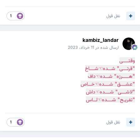
نقل قول
1
kambiz_landar
ارسال شده در
11 خرداد، 2023
وقتــــی
"قرتـــی" شــده☜شـــاخ
"هــــرزه" شــده☜داف
"عشـــق" شـــده☜خــاص
"لاشـــی" شـــده☜داش
"تفریـح" شـــده☜لــاس
نقل قول
1