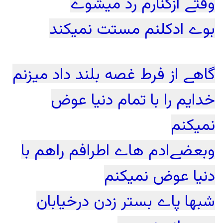
وقتے ازکنارم رد میشوے
بوے ادکلنم مستت نمیکند
گاهے از فرط غصه بلند داد میزنم
خدایم را با تمام دنیا عوض
نمیکنم
وبعضےادم هاے اطرافم راهم با
دنیا عوض نمیکنم
شبها پاے بستر زدن درخیابان