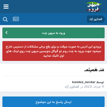
گفتگوی آزاد
ورود به میهن چت
بزودی این ادرس به صورت موقت و برای رفع برخی مشکلات از دسترس خارج
میشود جهت ورود به چت روم تو گوگل بنویسین میهن چت روی لینک های
اول کلیک نمایید
مَنـ هَمینَمـ
توسط
kambiz_landar
11 خرداد، 2023
در
گفتگوی آزاد
ارسال پاسخ به این موضوع