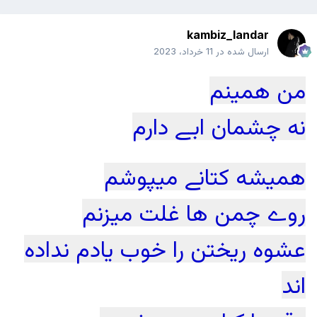
kambiz_landar
ارسال شده در
11 خرداد، 2023
من همینم
نه چشمان ابے دارم
همیشه کتانے میپوشم
روے چمن ها غلت میزنم
عشوه ریختن را خوب یادم نداده
اند