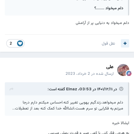
دلم میخواد .......؟
دلم میخواد یه دنیایی پر از آرامش
نقل قول
2
علی
ارسال شده در
2 خرداد، 2023
در ۱۴۰۱/۱۲/۱۱ در 03:53،
Elnaz
گفته است:
دلم میخواهد،زندگیم یهویی تغییر کنه.احساس میکنم دارم درجا
میزنم.یه فکرایی تو سرم هست،انشاالله خدا کمک کنه بعد از تعطیلات...
ایشالا خیره
به هرچی فکر کنی با کمی صبر و قدرت بهش میرسی