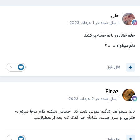
علی
ارسال شده در
1 خرداد، 2023
جای خالی رو با ی جمله پر کنید
دلم میخواد .......؟
نقل قول
3
Elnaz
ارسال شده در
2 خرداد، 2023
دلم میخواهد،زندگیم یهویی تغییر کنه.احساس میکنم دارم درجا میزنم.یه
فکرایی تو سرم هست،انشاالله خدا کمک کنه بعد از تعطیلات...
نقل قول
2