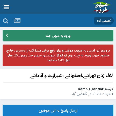
گفتگوی آزاد
ورود به میهن چت
بزودی این ادرس به صورت موقت و برای رفع برخی مشکلات از دسترس خارج
میشود جهت ورود به چت روم تو گوگل بنویسین میهن چت روی لینک های
اول کلیک نمایید
لاف زدن تهرانے،اصفهانے ،شیرازے و آبادانے
توسط
kambiz_landar
1 خرداد، 2023
در
گفتگوی آزاد
ارسال پاسخ به این موضوع