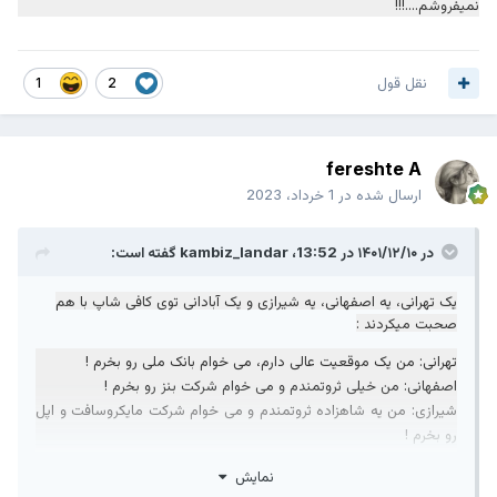
نمیفروشم....!!!
نقل قول
1
2
fereshte A
ارسال شده در
1 خرداد، 2023
در ۱۴۰۱/۱۲/۱۰ در 13:52،
kambiz_landar
گفته است:
یک تهرانی، یه اصفهانی، یه شیرازی و یک آبادانی توی کافی شاپ با هم
صحبت میکردند :
تهرانی: من یک موقعیت عالی دارم، می خوام بانک ملی رو بخرم !
اصفهانی: من خیلی ثروتمندم و می خوام شرکت بنز رو بخرم !
شیرازی: من یه شاهزاده ثروتمندم و می خوام شرکت مایکروسافت و اپل
رو بخرم !
سپس منتظر شدند تا آبادانی صحبت کند
نمایش
.