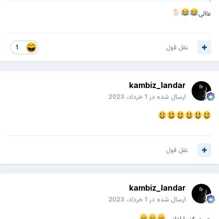
.
عاالی
.
.
.
.
نقل قول
1
آبادانی قهوه خود رو هم زد. خیلی با حوصله قاشق رو روی میز گذاشت،
یه کم قهوه خورد، یه نگاهی به اونها انداخت و با آرامی گفت:
نمیفروشم....!!!
kambiz_landar
ارسال شده در
1 خرداد، 2023
نقل قول
kambiz_landar
ارسال شده در
1 خرداد، 2023
چہ میکنہ ابادانیہ