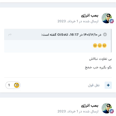
بمب انرژی
ارسال شده در
1 خرداد، 2023
در ۱۴۰۱/۱۲/۱۰ در 16:17،
GiSoU
گفته است:
بی تفاوت نباااش
بگو بگیره خب خخخ
نقل قول
1
بمب انرژی
ارسال شده در
1 خرداد، 2023