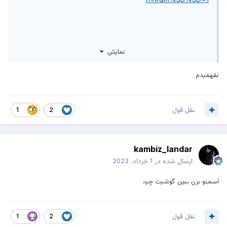
نمایش
نفهمیدم
http://www.anoek.com/en/?n=ir&m[]=1
نقل قول
1
2
kambiz_landar
ارسال شده در
1 خرداد، 2023
اسمتو بزن ببین گوشیت چیہ
نقل قول
1
2