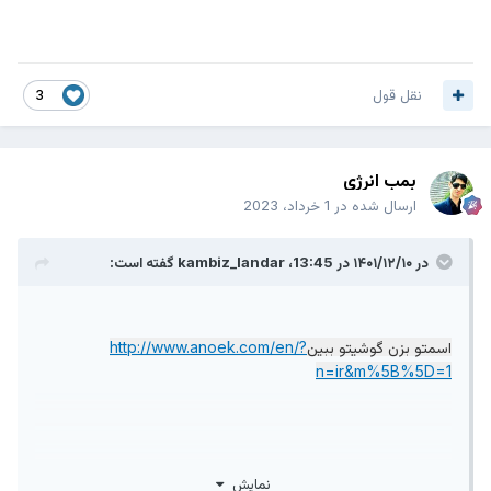
نقل قول
3
بمب انرژی
ارسال شده در
1 خرداد، 2023
در ۱۴۰۱/۱۲/۱۰ در 13:45،
kambiz_landar
گفته است:
اسمتو بزن گوشیتو ببین
http://www.anoek.com/en/?
n=ir&m%5B%5D=1
نمایش