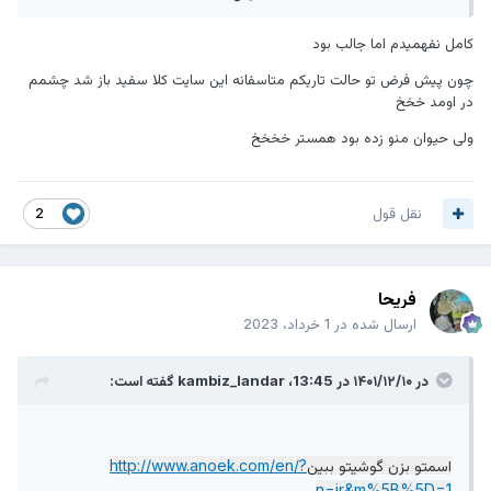
کامل نفهمیدم اما جالب بود
http://www.anoek.com/en/?n=ir&m[]=1
چون پیش فرض تو حالت تاریکم متاسفانه این سایت کلا سفید باز شد چشمم
در اومد خخخ
ولی حیوان منو زده بود همستر خخخخ
نقل قول
2
فریحا
ارسال شده در
1 خرداد، 2023
در ۱۴۰۱/۱۲/۱۰ در 13:45،
kambiz_landar
گفته است:
اسمتو بزن گوشیتو ببین
http://www.anoek.com/en/?
n=ir&m%5B%5D=1