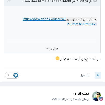
در ۱۴۰۱/۱۲/۱۰ در 13:45،
kambiz_landar
گفته است:
اسمتو بزن گوشیتو ببین
http://www.anoek.com/en/?
n=ir&m%5B%5D=1
نمایش
بمن گفت گوشی ایده الت نوکیاس
http://www.anoek.com/en/?n=ir&m[]=1
نقل قول
2
بمب انرژی
ارسال شده در
1 خرداد، 2023