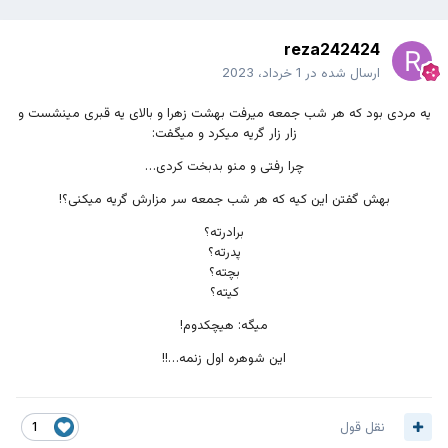
reza242424
ارسال شده در
1 خرداد، 2023
یه مردی بود که هر شب جمعه میرفت بهشت زهرا و بالای یه قبری مینشست و
زار زار گریه میکرد و میگفت:
چرا رفتی و منو بدبخت کردی…
بهش گفتن این کیه که هر شب جمعه سر مزارش گریه میکنی؟!
برادرته؟
پدرته؟
بچته؟
کیته؟
میگه: هیچکدوم!
این شوهره اول زنمه…!!
نقل قول
1