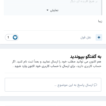
بر هیچ آفریده ای دیگر
نه مذهبم
نمایش
نه زبانم
نه رنگم
و نه قبیله ام.
زیبا
که هیچکدام،
نشان از زیبایی یک اندیشه نیست...
شرابم عشق است و نانم شرافت
نقل قول
1
کلامم شعر است و درودم لبخند.
آئینم رهایی است و معبدم تنهایی
و خداوند،
میهمانِ هماره چای نوشیدن هایم.
به گفتگو بپیوندید
من یک انسانم
هم اکنون می توانید مطلب خود را ارسال نمایید و بعداً ثبت نام کنید. اگر
"خویشاوند" این جهان....
حساب کاربری دارید،
برای ارسال با حساب کاربری خود اکنون وارد شوید
.
ارسال پاسخ به این موضوع ...