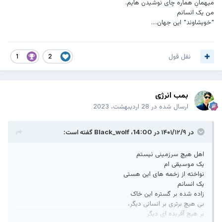
میهمانِ هماره چای نوشیدن هایم.
من یک انسانم
"خویشاوند" این جهان....
نقل قول
1
2
بمب انرژی
ارسال شده در
28 اردیبهشت، 2023
در ۱۴۰۱/۱۲/۹ در 14:00،
Black_wolf
گفته است:
اهل هیچ سرزمینی نیستم
یک موسیقی ام
نواخته از زخمه های این هستی
یک انسانم
زاده شده بر گستره این خاک
بی هیچ برتری بر انسانی دیگر،
بر هیچ آفریده ای دیگر