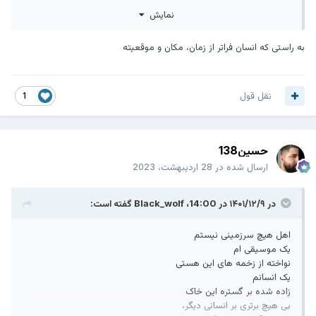
نه مذهبم
نمایش
نه زبانم
نه رنگم
و نه قبیله ام.
به راستی که انسان فراتر از زمان، مکان و موقعیته
که هیچکدام،
نشان از زیبایی یک اندیشه نیست...
شرابم عشق است و نانم شرافت
نقل قول
1
کلامم شعر است و درودم لبخند.
آئینم رهایی است و معبدم تنهایی
و خداوند،
میهمانِ هماره چای نوشیدن هایم.
حسین138
من یک انسانم
ارسال شده در
28 اردیبهشت، 2023
"خویشاوند" این جهان....
در ۱۴۰۱/۱۲/۹ در 14:00،
Black_wolf
گفته است:
اهل هیچ سرزمینی نیستم
یک موسیقی ام
نواخته از زخمه های این هستی
یک انسانم
زاده شده بر گستره این خاک
بی هیچ برتری بر انسانی دیگر،