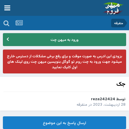
متفرقه
ورود به میهن چت
بزودی این ادرس به صورت موقت و برای رفع برخی مشکلات از دسترس خارج
میشود جهت ورود به چت روم تو گوگل بنویسین میهن چت روی لینک های
اول کلیک نمایید
جک
توسط
reza242424
28 اردیبهشت، 2023
در
متفرقه
ارسال پاسخ به این موضوع