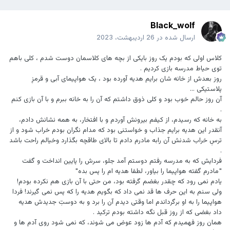
Black_wolf
ارسال شده در
26 اردیبهشت، 2023
کلاس اولی که بودم یک روز بایکی از بچه های کلاسمان دوست شدم ، کلی باهم
توی حیاط مدرسه بازی کردیم .
روز بعدش از خانه شان برایم هدیه آورده بود ، یک هواپیمای آبی و قرمزِ
پلاستیکی ...
آن روز حالم خوب بود و کلی ذوق داشتم که آن را به خانه ببرم و با آن بازی کنم
.
به خانه که رسیدم، از کیفم بیرونش آوردم و با افتخار، به همه نشانش دادم،
آنقدر این هدیه برایم جذاب و خواستنی بود که مدام نگران بودم خراب شود و از
ترسِ خراب شدنش آن رابه مادرم دادم تا بالای طاقچه بگذارد وخیالم راحت باشد
.
فردایش که به مدرسه رفتم دوستم آمد جلو، سرش را پایین انداخت و گفت
"مادرم گفته هواپیما را بیاور، لطفا هدیه ام را پس بده"
یادم نمی رود که چقدر بغضم گرفته بود، من حتی با آن بازی هم نکرده بودم!
ولی سنم به این حرف ها قد نمی داد که بگویم هدیه را که پس نمی گیرند! فردا
هواپیما را به او برگرداندم اما وقتی دیدم آن را برد و به دوستِ جدیدش هدیه
داد بغضی که از روز قبل نگه داشته بودم ترکید .
همان روز فهمیدم که آدم ها زود عوض می شوند، که نمی شود روی آدم ها و