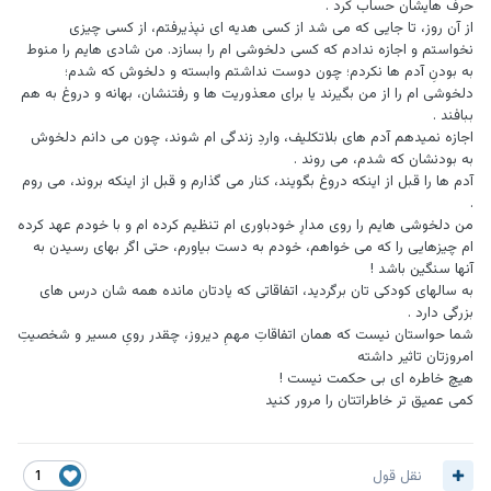
حرف هایشان حساب کرد .
از آن روز، تا جایی که می شد از کسی هدیه ای نپذیرفتم، از کسی چیزی
نخواستم و اجازه ندادم که کسی دلخوشی ام را بسازد. من شادی هایم را منوط
به بودنِ آدم ها نکردم؛ چون دوست نداشتم وابسته و دلخوش که شدم؛
دلخوشی ام را از من بگیرند یا برای معذوریت ها و رفتنشان، بهانه و دروغ به هم
ببافند .
اجازه نمیدهم آدم های بلاتکلیف، واردِ زندگی ام شوند، چون می دانم دلخوش
به بودنشان که شدم، می روند .
آدم ها را قبل از اینکه دروغ بگویند، کنار می گذارم و قبل از اینکه بروند، می روم
.
من دلخوشی هایم را روی مدارِ خودباوری ام تنظیم کرده ام و با خودم عهد کرده
ام چیزهایی را که می خواهم، خودم به دست بیاورم، حتی اگر بهای رسیدن به
آنها سنگین باشد !
به سالهای کودکی تان برگردید، اتفاقاتی که یادتان مانده همه شان درس های
بزرگی دارد .
شما حواستان نیست که همان اتفاقاتِ مهمِ دیروز، چقدر رویِ مسیر و شخصیتِ
امروزتان تاثیر داشته
هیچ خاطره ای بی حکمت نیست !
کمی عمیق تر خاطراتتان را مرور کنید
نقل قول
1