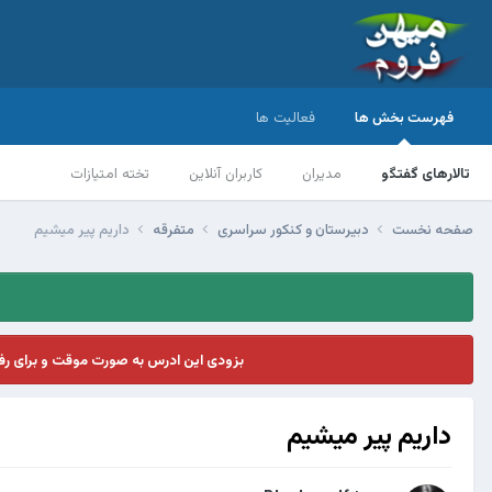
فهرست بخش ها
فعالیت ها
تالارهای گفتگو
مدیران
کاربران آنلاین
تخته امتیازات
صفحه نخست
دبیرستان و کنکور سراسری
متفرقه
داریم پیر میشیم
بزودی این ادرس به صورت موقت و برای ر
داریم پیر میشیم