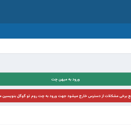
ورود به میهن چت
فع برخی مشکلات از دسترس خارج میشود جهت ورود به چت روم تو گوگل بنویسین م