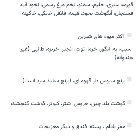
قورمه سبزی، حلیم، سمنو، تخم مرغ رسمی، نخود آب،
فسنجان، آبگوشت نخود، قیمه، فلافل خانگی، خاگینه
️ اکثر میوه های شیرین
سیب، به، انگور، خرما، توت، انجیر، خربزه، طالبی (غیر
هندوانه)
️برنج سبوس دار قهوه ای، (برنج سفید سرد است)
️گوشت بلدرچین، خروس، شتر، كبوتر، گوشت گنجشك
️مغز بادام ، پسته، فندق و دیگر مغزیجات