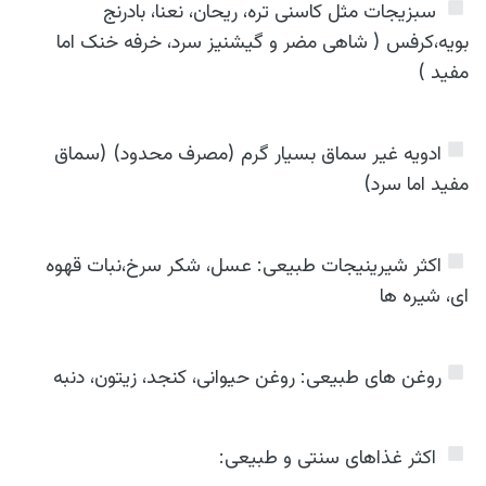
️ سبزیجات مثل کاسنی تره، ریحان، نعنا، بادرنج
بویه،كرفس ( شاهی مضر و گیشنیز سرد، خرفه خنک اما
مفید )
️ادویه غیر سماق بسیار گرم (مصرف محدود) (سماق
مفید اما سرد)
️اکثر شیرینیجات طبیعی: عسل، شکر سرخ،نبات قهوه
ای، شیره ها
️روغن های طبیعی: روغن حیوانی، کنجد، زیتون، دنبه
️ اکثر غذاهای سنتی و طبیعی: