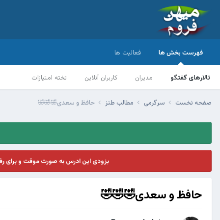
فهرست بخش ها
فعالیت ها
تالارهای گفتگو
مدیران
کاربران آنلاین
تخته امتیازات
صفحه نخست
سرگرمی
مطالب طنز
حافظ و سعدی🤣🤣🤣
بزودی این ادرس به صورت موقت و برای ر
حافظ و سعدی🤣🤣🤣