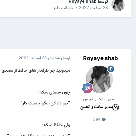
توسط
Royaye shab
28 اسفند، 2022
در
مطالب طنز
Royaye shab
ارسال شده در
28 اسفند، 2022
میدونید چرا طرفدار های حافظ از سعدی 
چون سعدی میگه:
مدیر سایت و انجمن
"برو کار کن، مگو چیست کار"
594
ولی حافظ میگه:
"برو لب جوی بشین و گذر عمر ببین"