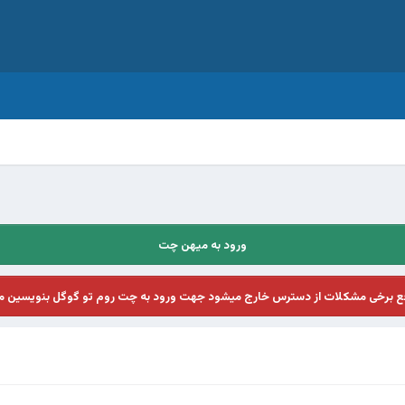
ورود به میهن چت
فع برخی مشکلات از دسترس خارج میشود جهت ورود به چت روم تو گوگل بنویسین م