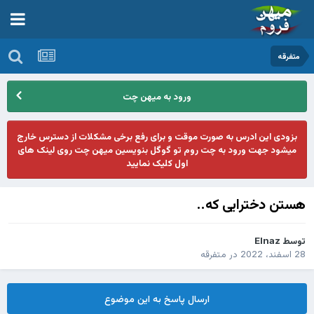
متفرقه
ورود به میهن چت
بزودی این ادرس به صورت موقت و برای رفع برخی مشکلات از دسترس خارج
میشود جهت ورود به چت روم تو گوگل بنویسین میهن چت روی لینک های
اول کلیک نمایید
هستن دخترایی که..
توسط
Elnaz
28 اسفند، 2022
در
متفرقه
ارسال پاسخ به این موضوع