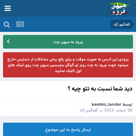
گفتگوی آزاد
ورود به میهن چت
بزودی این ادرس به صورت موقت و برای رفع برخی مشکلات از دسترس خارج
میشود جهت ورود به چت روم تو گوگل بنویسین میهن چت روی لینک های
اول کلیک نمایید
دید شما نسبت به تتو چیه ؟
توسط
kambiz_landar
26 اسفند، 2022
در
گفتگوی آزاد
ارسال پاسخ به این موضوع