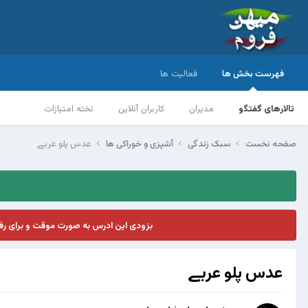
فهرست بخش ها
فعالیت ها
تالارهای گفتگو
مدیران
کاربران آنلاین
تخته امتیازات
صفحه نخست
سبک زندگی
آشپزی و خوراکی ها
عدس پلو عربے
بزودی این ادرس به صورت موقت و برای ر
عدس پلو عربے