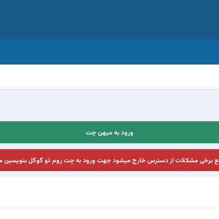
ورود به میهن چت
فع برخی مشکلات از دسترس خارج میشود جهت ورود به چت روم تو گوگل بنویسین م