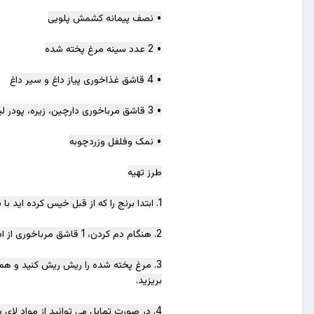
• نصف پیمانه کشمش پلویی
• 2 عدد سینه مرغ پخته شده
• 4 قاشق غذاخوری پیاز داغ و سیر داغ
• 3 قاشق مرباخوری دارچین، زیره، پودر لیمو عمانی و هل کوبیده شده
• نمک وفلفل وزردچوبه
طرز تهیه
1. ابتدا برنج را که از قبل خیس کرده اید با نمک، کمی زردچوبه و دارچین روی حرارت قرار دهید تا بجوشند. سپس آنها را آبکش و عدس پخته را به آن اضافه کنید.
2. هنگام دم کردن، 1 قاشق مرباخوری از ادویه مخصوص لای برنج بریزید و دم کنید.
3. مرغ پخته شده را ریش ریش کنید و همر
بریزید.
4. در صورت تمایل می توانید از مواد لای پلوی در حال دم بریزید.