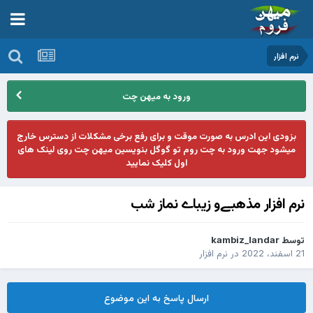
نرم افزار
ورود به میهن چت
بزودی این ادرس به صورت موقت و برای رفع برخی مشکلات از دسترس خارج
میشود جهت ورود به چت روم تو گوگل بنویسین میهن چت روی لینک های
اول کلیک نمایید
نرم افزار مذهبےو زیباے نماز شب
توسط
kambiz_landar
21 اسفند، 2022
در
نرم افزار
ارسال پاسخ به این موضوع